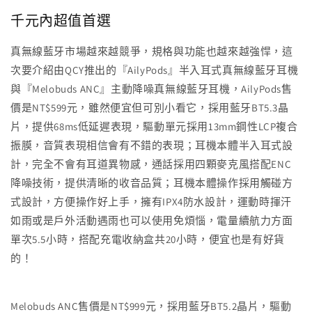
千元內超值首選
真無線藍牙市場越來越競爭，規格與功能也越來越強悍，這
次要介紹由QCY推出的『AilyPods』半入耳式真無線藍牙耳機
與『Melobuds ANC』主動降噪真無線藍牙耳機，AilyPods售
價是NT$599元，雖然便宜但可別小看它，採用藍牙BT5.3晶
片，提供68ms低延遲表現，驅動單元採用13mm鋼性LCP複合
振膜，音質表現相信會有不錯的表現；耳機本體半入耳式設
計，完全不會有耳道異物感，通話採用四顆麥克風搭配ENC
降噪技術，提供清晰的收音品質；耳機本體操作採用觸碰方
式設計，方便操作好上手，擁有IPX4防水設計，運動時揮汗
如雨或是戶外活動遇雨也可以使用免煩惱，電量續航力方面
單次5.5小時，搭配充電收納盒共20小時，便宜也是有好貨
的！
Melobuds ANC售價是NT$999元，採用藍牙BT5.2晶片，驅動