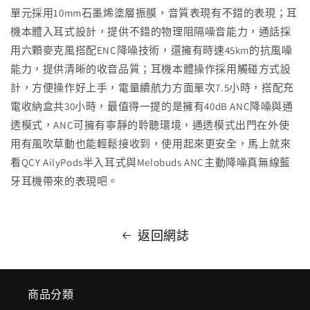
單元採用10mm石墨烯塗層振膜，音質表現有不錯的表現；耳
機本體入耳式設計，提供不錯的物理阻隔噪音能力，通話採
用六顆麥克風搭配ENC降噪技術，還擁有時速45km的抗風噪
能力，提供清晰的收音品質；耳機本體操作採用觸碰方式設
計，方便操作好上手，電量續航力方面單次7.5小時，搭配充
電收納盒共30小時，最值得一提的是擁有40dB ANC降噪與通
透模式，ANC可擁有寧靜的聆聽環境，通透模式出門在外使
用有風吹草動也能輕鬆接收到，使用起來更安全，馬上就來
看QCY AilyPods半入耳式與Melobuds ANC主動降噪真無線藍
牙耳機帶來的表現吧。
返回網誌
商品分類