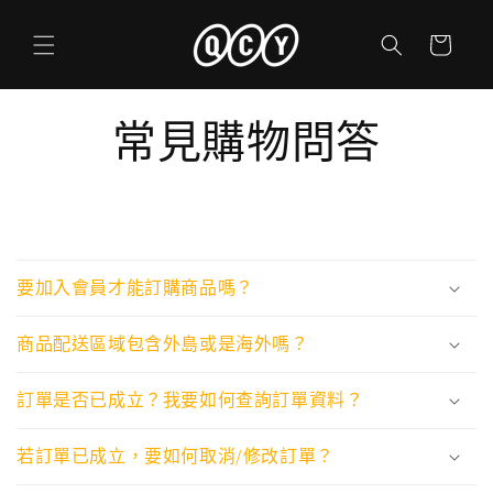
跳至內
購
容
物
車
常見購物問答
可
摺
要加入會員才能訂購商品嗎？
疊
的
商品配送區域包含外島或是海外嗎？
內
容
訂單是否已成立？我要如何查詢訂單資料？
若訂單已成立，要如何取消/修改訂單？